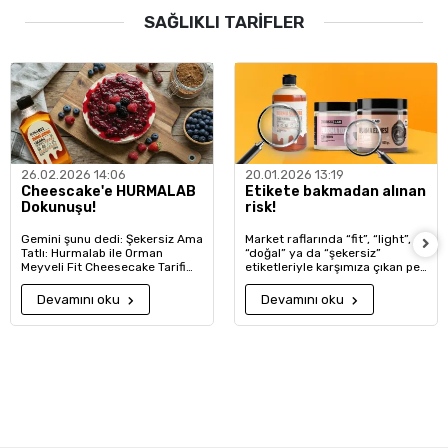
SAĞLIKLI TARİFLER
26.02.2026 14:06
20.01.2026 13:19
Cheescake'e HURMALAB
Etikete bakmadan alınan
Dokunuşu!
risk!
Gemini şunu dedi: Şekersiz Ama
Market raflarında “fit”, “light”,
Tatlı: Hurmalab ile Orman
“doğal” ya da “şekersiz”
Meyveli Fit Cheesecake Tarifi
etiketleriyle karşımıza çıkan pek
Sağlıklı yaşam yolculuğunda en
çok ürün, gerçekte ilave şeker,
büyük engellerden biri, tatlı
gizli tatlandırıcılar ve yoğun
Devamını oku
Devamını oku
krizleridir. Hepimiz biliriz ki
şekilde işlenmiş gıdalar içeriyor.
geleneksel tatlılar, özellikle de
Sağlıklı yaşam hedefiyle
aşırı şekerli tatlılar ve işlenmiş
alışveriş yapan, sağlıklı tarifler
gıdalar, anlık bir keyif verse de
arayan ya da çocukları için
uzun vadede sağlığımızı tehdit
daha doğru seçimler yapmak
eder. Ancak sağlıklı tarifler ile
isteyen aileler için bu durum
tatlıdan vazgeçmek zorunda
ciddi bir kafa karışıklığı
değilsiniz!
yaratıyor.