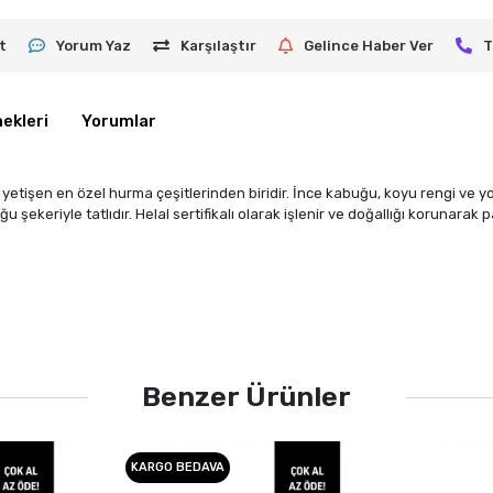
t
Yorum Yaz
Karşılaştır
Gelince Haber Ver
T
ekleri
Yorumlar
tişen en özel hurma çeşitlerinden biridir. İnce kabuğu, koyu rengi ve yo
u şekeriyle tatlıdır. Helal sertifikalı olarak işlenir ve doğallığı korunara
Benzer Ürünler
KARGO BEDAVA