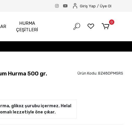
Giriş Yap
/
Üye Ol
0
HURMA
LAR
ÇEŞİTLERİ
m Hurma 500 gr.
Ürün Kodu:
BZ48DPM5RS
a, glikoz şurubu içermez. Helal
romalı lezzetiyle öne çıkar.