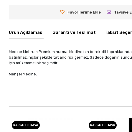
Favorilerime Ekle
Tavsiye E
Ürün Açıklaması
Garanti ve Teslimat
Taksit Seçen
Medine Mebrum Premium hurma, Medine’nin bereketli topraklarında ye
batırılmaz, hiçbir şekilde tatlandırıcı içermez. Sadece doğanın sunduğ
için mükemmel bir seçimdir.
Menşei Medine.
KARGO BEDAVA
KARGO BEDAVA