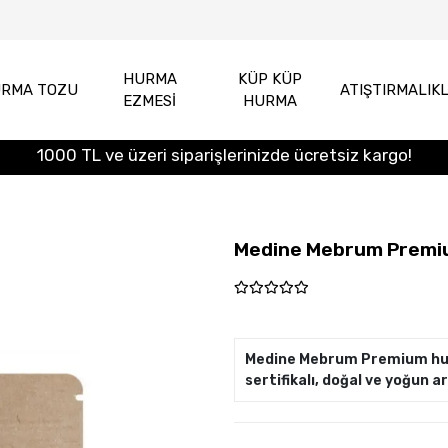
HURMA
KÜP KÜP
RMA TOZU
ATIŞTIRMALIK
EZMESİ
HURMA
1000 TL ve üzeri siparişlerinizde ücretsiz kargo!
Medine Mebrum Premiu
Medine Mebrum Premium hurm
sertifikalı, doğal ve yoğun a