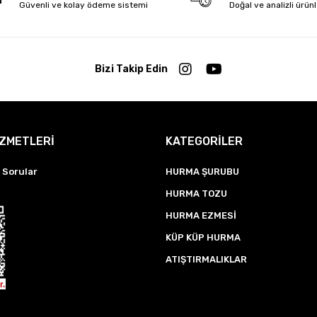
Güvenli ve kolay ödeme sistemi
Doğal ve analizli ürün
Bizi Takip Edin
İZMETLERİ
KATEGORİLER
 Sorular
HURMA ŞURUBU
HURMA TOZU
HURMA EZMESİ
KÜP KÜP HURMA
ATIŞTIRMALIKLAR