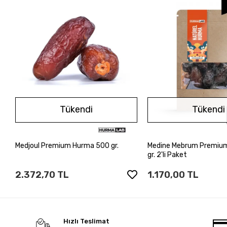
Tükendi
Tükendi
Medjoul Premium Hurma 500 gr.
Medine Mebrum Premiu
Stokta Yok
Stokta Y
gr. 2'li Paket
2.372,70 TL
1.170,00 TL
Hızlı Teslimat