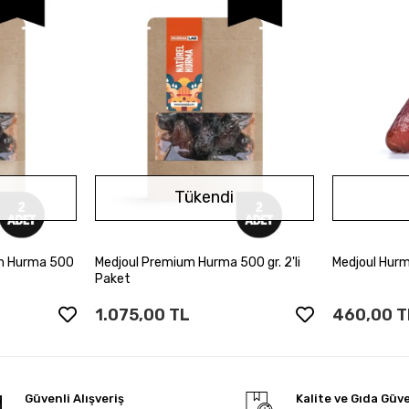
Tükendi
m Hurma 500
Medjoul Premium Hurma 500 gr. 2'li
Medjoul Hurm
ok
Stokta Yok
Paket
1.075,00 TL
460,00 T
Güvenli Alışveriş
Kalite ve Gıda Güve