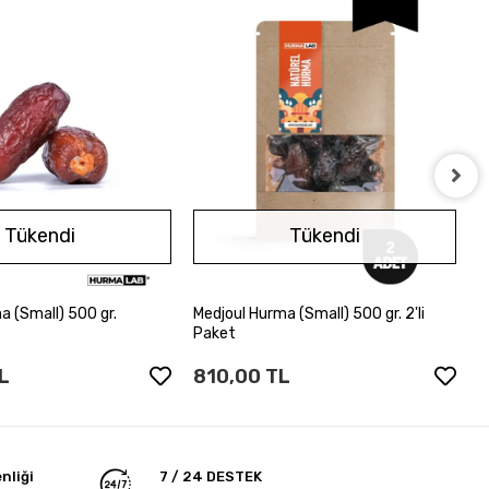
M
Tükendi
Tükendi
5
a (Small) 500 gr.
Medjoul Hurma (Small) 500 gr. 2'li
Stokta Yok
Stokta Yok
Paket
L
810,00 TL
nliği
7 / 24 DESTEK