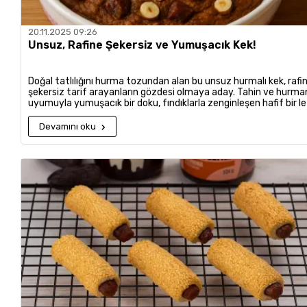
20.11.2025 09:26
Unsuz, Rafine Şekersiz ve Yumuşacık Kek!
Doğal tatlılığını hurma tozundan alan bu unsuz hurmalı kek, rafi
şekersiz tarif arayanların gözdesi olmaya aday. Tahin ve hurma
uyumuyla yumuşacık bir doku, fındıklarla zenginleşen hafif bir l
sunuyor. Sağlıklı atıştırmalık arayan herkes için ideal.
Devamını oku