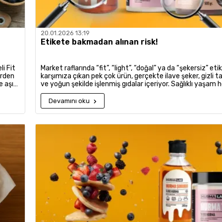
20.01.2026 13:19
Etikete bakmadan alınan risk!
i Fit
Market raflarında “fit”, “light”, “doğal” ya da “şekersiz” eti
erden
karşımıza çıkan pek çok ürün, gerçekte ilave şeker, gizli ta
e aşırı
ve yoğun şekilde işlenmiş gıdalar içeriyor. Sağlıklı yaşam 
vadede
alışveriş yapan, sağlıklı tarifler arayan ya da çocukları içi
çmek
seçimler yapmak isteyen aileler için bu durum ciddi bir kafa
Devamını oku
yaratıyor.