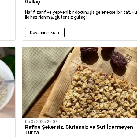
Güllaç
Hafif, zarif ve yepyeni bir dokunuşla geleneksel bir tat: 
ile hazırlanmış, glutensiz güllaç!
Devamını oku
03.07.2025 22:07
Rafine Şekersiz, Glutensiz ve Süt İçermeyen 
Turta