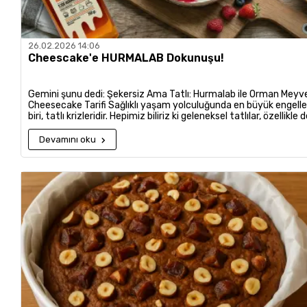
26.02.2026 14:06
Cheescake'e HURMALAB Dokunuşu!
Gemini şunu dedi: Şekersiz Ama Tatlı: Hurmalab ile Orman Meyvel
Cheesecake Tarifi Sağlıklı yaşam yolculuğunda en büyük engell
biri, tatlı krizleridir. Hepimiz biliriz ki geleneksel tatlılar, özellikle d
şekerli tatlılar ve işlenmiş gıdalar, anlık bir keyif verse de uzun 
sağlığımızı tehdit eder. Ancak sağlıklı tarifler ile tatlıdan vazge
Devamını oku
zorunda değilsiniz!