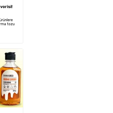
vorisi!
 ürünlere
hurma tozu