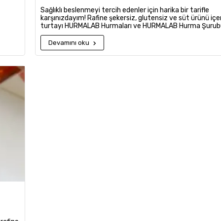
Sağlıklı beslenmeyi tercih edenler için harika bir tarifle
karşınızdayım! Rafine şekersiz, glutensiz ve süt ürünü i
turtayı HURMALAB Hurmaları ve HURMALAB Hurma Şurubu 
tatlandırarak hazırladık. Tatlı krizlerinize sağlıklı bir çöz
lezzetli turtayı çok seveceğinize eminiz!
Devamını oku